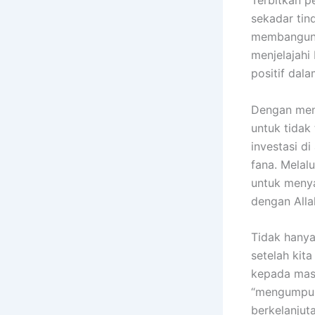
Terbitkan 
sekadar tin
membangun k
menjelajahi
positif dala
Dengan meng
untuk tidak
investasi di
fana. Melalu
untuk meny
dengan All
Tidak hanya
setelah kit
kepada masy
“mengumpulk
berkelanjut