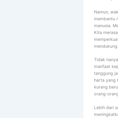
Namun, waka
membantu me
manusia. Me
Kita meras
memperkuat 
mendukung
Tidak hany
manfaat kep
tanggung ja
harta yang
kurang beru
orang-oran
Lebih dari 
meningkatka