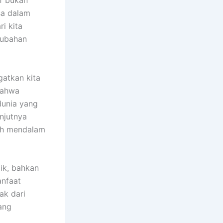
f bukan
sa dalam
i kita
rubahan
atkan kita
 bahwa
 dunia yang
anjutnya
ih mendalam
ik, bahkan
anfaat
ak dari
ang