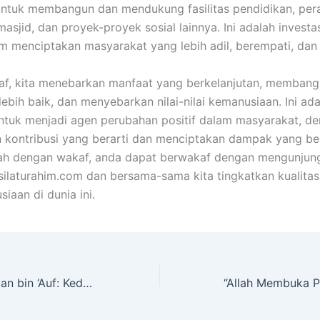
untuk membangun dan mendukung fasilitas pendidikan, pe
asjid, dan proyek-proyek sosial lainnya. Ini adalah investas
lam menciptakan masyarakat yang lebih adil, berempati, da
af, kita menebarkan manfaat yang berkelanjutan, membangu
lebih baik, dan menyebarkan nilai-nilai kemanusiaan. Ini ad
ntuk menjadi agen perubahan positif dalam masyarakat, d
kontribusi yang berarti dan menciptakan dampak yang ber
ah dengan wakaf, anda dapat berwakaf dengan mengunjung
laturahim.com dan bersama-sama kita tingkatkan kualitas
siaan di dunia ini.
Kisah Abdurrahman bin ‘Auf: Kedermawanan yang Membawa Keberkahan