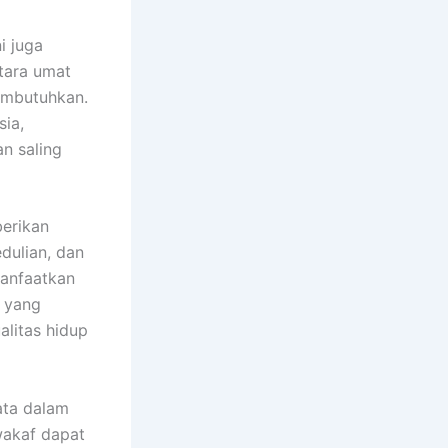
i juga
tara umat
embutuhkan.
ia,
n saling
erikan
dulian, dan
manfaatkan
 yang
litas hidup
ata dalam
wakaf dapat