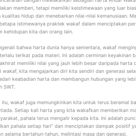
pencerahan dengan mewakafkan sebagian harta Anda! Waka
dakan memberi, tetapi memiliki keistimewaan yang luar bia
ualitas hidup dan menebarkan nilai-nilai kemanusiaan. Mar
 betapa istimewanya praktek wakaf dalam menciptakan pe
m kehidupan kita dan orang lain.
enali bahwa harta dunia hanya sementara, wakaf menging
 terlalu terikat pada materi. Ini adalah cerminan keyakinan
 akhirat memiliki nilai yang jauh lebih besar daripada harta
i wakaf, kita mengajarkan diri kita sendiri dan generasi sel
adari keabadian harta dan membangun hubungan yang leb
ah SWT.
 itu, wakaf juga memungkinkan kita untuk terus beramal ba
a tiada. Setiap kali harta yang kita wakafkan memberikan m
arakat, pahala terus mengalir kepada kita. Ini adalah punc
an pahala setiap hari” dan menciptakan dampak positif y
an selama bertahun-tahun, melintasi masa dan generasi.