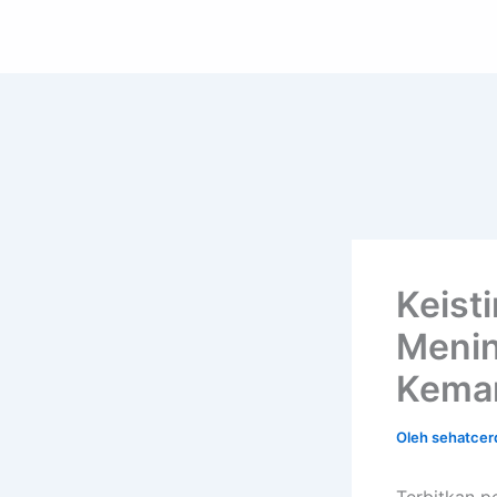
Lewati
ke
konten
Keist
Menin
Kema
Oleh
sehatcer