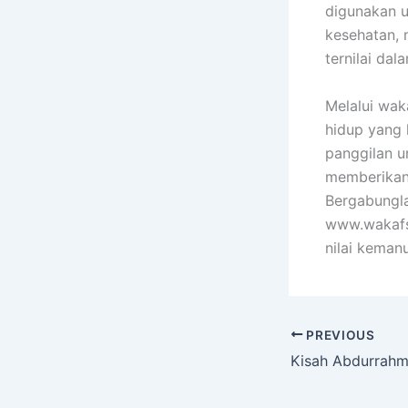
digunakan 
kesehatan, m
ternilai da
Melalui wak
hidup yang 
panggilan u
memberikan 
Bergabungl
www.wakafsi
nilai kemanu
PREVIOUS