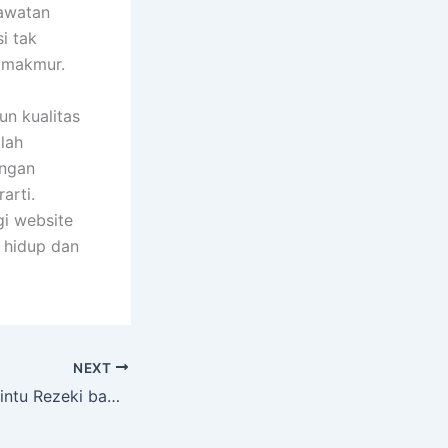
rawatan
i tak
n makmur.
n kualitas
alah
engan
arti.
i website
 hidup dan
NEXT
“Allah Membuka Pintu Rezeki bagi yang Bersedekah”