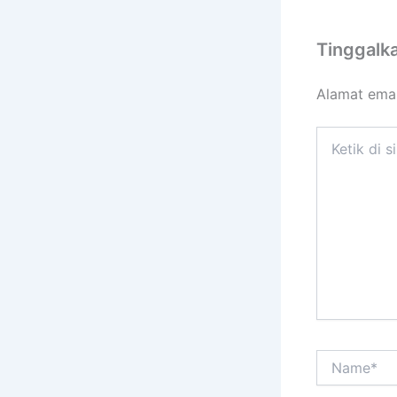
Tinggalk
Alamat emai
Ketik
di
sini..
Name*