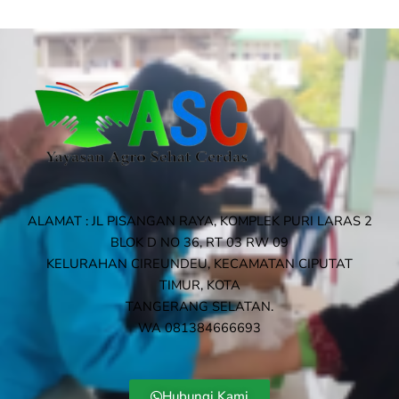
ALAMAT : JL PISANGAN RAYA, KOMPLEK PURI LARAS 2
BLOK D NO 36, RT 03 RW 09
KELURAHAN CIREUNDEU, KECAMATAN CIPUTAT
TIMUR, KOTA
TANGERANG SELATAN.
WA 081384666693
Hubungi Kami