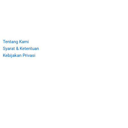
BANK BJB : 0125725279100 A/N
YAYASAN QOLBU HASANAH INDONESIA
Tentang
Legalistas
Tentang Kami
Syarat & Ketentuan
Kebijakan Privasi
Pusat Bantuan
Kontak
Konfirmasi Donasi
Kategori
Armada Kemanusiaan
Zakat
Wakaf
Qurban